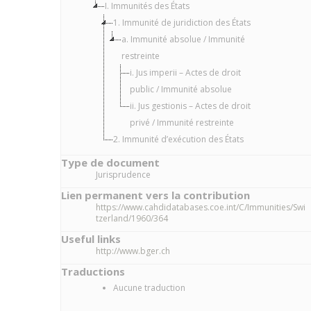
I. Immunités des États
1. Immunité de juridiction des États
a. Immunité absolue / Immunité
restreinte
i. Jus imperii – Actes de droit
public / Immunité absolue
ii. Jus gestionis – Actes de droit
privé / Immunité restreinte
2. Immunité d’exécution des États
Type de document
Jurisprudence
Lien permanent vers la contribution
https://www.cahdidatabases.coe.int/C/Immunities/Swi
tzerland/1960/364
Useful links
http://www.bger.ch
Traductions
Aucune traduction