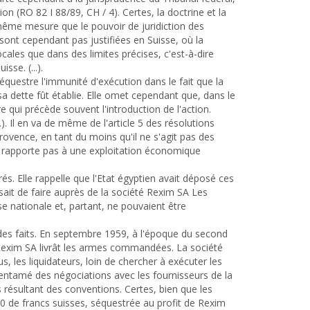
on (RO 82 I 88/89, CH / 4). Certes, la doctrine et la
même mesure que le pouvoir de juridiction des
 sont cependant pas justifiées en Suisse, où la
ocales que dans des limites précises, c'est-à-dire
sse. (...).
séquestre l'immunité d'exécution dans le fait que la
a dette fût établie. Elle omet cependant que, dans le
 qui précède souvent l'introduction de l'action.
). Il en va de même de l'article 5 des résolutions
Provence, en tant du moins qu'il ne s'agit pas des
se rapporte pas à une exploitation économique
és. Elle rappelle que l'Etat égyptien avait déposé ces
sait de faire auprès de la société Rexim SA Les
 nationale et, partant, ne pouvaient être
des faits. En septembre 1959, à l'époque du second
e Rexim SA livrât les armes commandées. La société
s, les liquidateurs, loin de chercher à exécuter les
 entamé des négociations avec les fournisseurs de la
s résultant des conventions. Certes, bien que les
0 de francs suisses, séquestrée au profit de Rexim