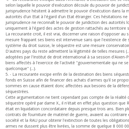
selon laquelle le pouvoir d'exécution découle du pouvoir de juridicti
jurisprudence hésitent à admettre le pouvoir d'exécution dans la 
autorités d'un Etat à l'égard d'un Etat étranger. Ces hésitations ne
jurisprudence ne reconnaît le pouvoir de juridiction des autorités l
uniquement à l'égard des actes de gestion rattachés au territoire sui
La recourante croit, il est vrai, discerner une raison d'opposer au 
mesure frappant ses biens est intervenue sans que l'existence de s
système du droit suisse, le séquestre est une mesure conservatoire
D'autres pays du reste admettent la légitimité de telles mesures (...
adoptées par l'Institut de droit international à sa session d'Aixen-
biens affectés à l'exercice de l'activité "gouvernementale qui ne 
quelconque" (...).
5. - La recourante excipe enfin de la destination des biens séquestr
fonds en Suisse afin de financer des achats d'armes qu'il se propo
sommes en cause étaient donc affectées aux besoins de la défense
séquestrées.
Cette argumentation ne tient cependant pas compte de la réalité 
séquestre opéré par dame X., il n'était en effet plus question qu
était en liquidation concordataire depuis presque trois ans. Bien plu
contrats de fourniture de matériel de guerre, avaient au contraire
société et la RAU pour obtenir l'extinction de toutes les obligation
armes ne dussent plus être livrées, la somme de quelque 8 000 00