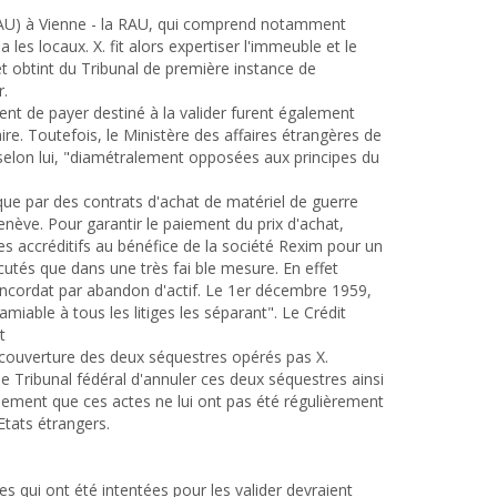
(RAU) à Vienne - la RAU, qui comprend notamment
 les locaux. X. fit alors expertiser l'immeuble et le
t obtint du Tribunal de première instance de
r.
t de payer destiné à la valider furent également
e. Toutefois, le Ministère des affaires étrangères de
selon lui, "diamétralement opposées aux principes du
que par des contrats d'achat de matériel de guerre
nève. Pour garantir le paiement du prix d'achat,
des accréditifs au bénéfice de la société Rexim pour un
cutés que dans une très fai ble mesure. En effet
oncordat par abandon d'actif. Le 1er décembre 1959,
miable à tous les litiges les séparant". Le Crédit
t
en couverture des deux séquestres opérés pas X.
 le Tribunal fédéral d'annuler ces deux séquestres ainsi
ellement que ces actes ne lui ont pas été régulièrement
 Etats étrangers.
es qui ont été intentées pour les valider devraient