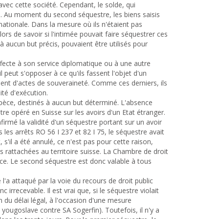
vec cette société. Cependant, le solde, qui
e. Au moment du second séquestre, les biens saisis
nationale. Dans la mesure où ils n'étaient pas
ors de savoir si l'intimée pouvait faire séquestrer ces
 à aucun but précis, pouvaient être utilisés pour
ffecte à son service diplomatique ou à une autre
 peut s'opposer à ce qu'ils fassent l'objet d'un
ment d'actes de souveraineté. Comme ces derniers, ils
ité d'exécution.
spèce, destinés à aucun but déterminé. L'absence
tre opéré en Suisse sur les avoirs d'un Etat étranger.
nfirmé la validité d'un séquestre portant sur un avoir
s les arrêts RO 56 I 237 et 82 I 75, le séquestre avait
, s'il a été annulé, ce n'est pas pour cette raison,
 rattachées au territoire suisse. La Chambre de droit
pèce. Le second séquestre est donc valable à tous
l'a attaqué par la voie du recours de droit public
 irrecevable. Il est vrai que, si le séquestre violait
ion du délai légal, à l'occasion d'une mesure
yougoslave contre SA Sogerfin). Toutefois, il n'y a