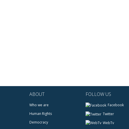
ABOUT
FOLLOW US
Who we are
Facebook
Human Rights
Twitter
Democracy
WebTv