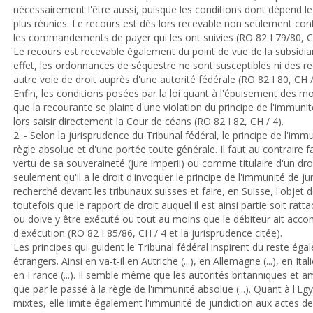
nécessairement l'être aussi, puisque les conditions dont dépend le 
plus réunies. Le recours est dès lors recevable non seulement co
les commandements de payer qui les ont suivies (RO 82 I 79/80, CH
Le recours est recevable également du point de vue de la subsidiarit
effet, les ordonnances de séquestre ne sont susceptibles ni des re
autre voie de droit auprès d'une autorité fédérale (RO 82 I 80, CH /
Enfin, les conditions posées par la loi quant à l'épuisement des 
que la recourante se plaint d'une violation du principe de l'immunit
lors saisir directement la Cour de céans (RO 82 I 82, CH / 4).
2. - Selon la jurisprudence du Tribunal fédéral, le principe de l'imm
règle absolue et d'une portée toute générale. Il faut au contraire fa
vertu de sa souveraineté (jure imperii) ou comme titulaire d'un droi
seulement qu'il a le droit d'invoquer le principe de l'immunité de ju
recherché devant les tribunaux suisses et faire, en Suisse, l'objet
toutefois que le rapport de droit auquel il est ainsi partie soit rattac
ou doive y être exécuté ou tout au moins que le débiteur ait accomp
d'exécution (RO 82 I 85/86, CH / 4 et la jurisprudence citée).
Les principes qui guident le Tribunal fédéral inspirent du reste é
étrangers. Ainsi en va-t-il en Autriche (...), en Allemagne (...), en It
en France (...). Il semble même que les autorités britanniques et 
que par le passé à la règle de l'immunité absolue (...). Quant à l'
mixtes, elle limite également l'immunité de juridiction aux actes de 