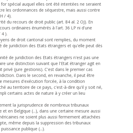
for spécial auquel elles ont été intentées ne seraient
ntre les ordonnances de séquestre, mais aussi contre
 / 4).
é du recours de droit public (art. 84 al. 2 OJ). En
cours ordinaires énumérés à l'art. 36 LP ni d'une
 4 ).
moyens de droit cantonal sont remplies, du moment
é de juridiction des Etats étrangers et qu'elle peut dès
unité de juridiction des Etats étrangers n'est pas une
ire une distinction suivant que l'Etat étranger agit en
t privé (jure gestionis). C'est dans le premier cas
ridiction. Dans le second, en revanche, il peut être
 de mesures d'exécution forcée, à la condition
hé au territoire de ce pays, c'est-à-dire qu'il y soit né,
li certains actes de nature à y créer un lieu
galement la jurisprudence de nombreux tribunaux
alie et en Belgique (...), dans une certaine mesure aussi
américaines ne soient plus aussi fermement attachées
Egypte, même depuis la suppression des tribunaux
puissance publique (...).