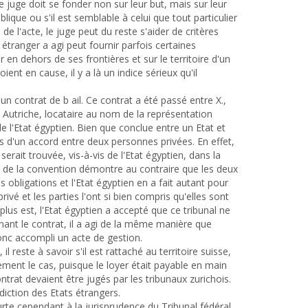
 juge doit se fonder non sur leur but, mais sur leur
blique ou s'il est semblable à celui que tout particulier
e de l'acte, le juge peut du reste s'aider de critères
 étranger a agi peut fournir parfois certaines
er en dehors de ses frontières et sur le territoire d'un
ent en cause, il y a là un indice sérieux qu'il
 un contrat de b ail. Ce contrat a été passé entre X.,
n Autriche, locataire au nom de la représentation
 l'Etat égyptien. Bien que conclue entre un Etat et
es d'un accord entre deux personnes privées. En effet,
rait trouvée, vis-à-vis de l'Etat égyptien, dans la
le de la convention démontre au contraire que les deux
s obligations et l'Etat égyptien en a fait autant pour
rivé et les parties l'ont si bien compris qu'elles sont
 plus est, l'Etat égyptien a accepté que ce tribunal ne
gnant le contrat, il a agi de la même manière que
donc accompli un acte de gestion.
il reste à savoir s'il est rattaché au territoire suisse,
ement le cas, puisque le loyer était payable en main
ntrat devaient être jugés par les tribunaux zurichois.
diction des Etats étrangers.
urte cependant à la jurisprudence du Tribunal fédéral,