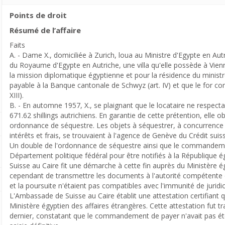
Points de droit
Résumé de l’affaire
Faits
A. - Dame X., domiciliée à Zurich, loua au Ministre d'Egypte en Au
du Royaume d'Egypte en Autriche, une villa qu'elle possède à Vienn
la mission diplomatique égyptienne et pour la résidence du ministr
payable à la Banque cantonale de Schwyz (art. IV) et que le for comp
XIII).
B. - En automne 1957, X., se plaignant que le locataire ne respecta
671.62 shillings autrichiens. En garantie de cette prétention, elle
ordonnance de séquestre. Les objets à séquestrer, à concurrence 
intérêts et frais, se trouvaient à l'agence de Genève du Crédit suis
Un double de l'ordonnance de séquestre ainsi que le commandement
Département politique fédéral pour être notifiés à la République
Suisse au Caire fit une démarche à cette fin auprès du Ministère é
cependant de transmettre les documents à l'autorité compétente et
et la poursuite n'étaient pas compatibles avec l'immunité de juridic
L'Ambassade de Suisse au Caire établit une attestation certifiant q
Ministère égyptien des affaires étrangères. Cette attestation fut t
dernier, constatant que le commandement de payer n'avait pas été