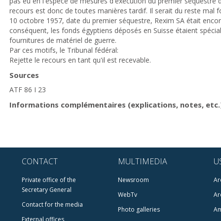
pas eu en l'espèce de mesures d'exécution du premier séquestre da
recours est donc de toutes manières tardif. Il serait du reste mal 
10 octobre 1957, date du premier séquestre, Rexim SA était enco
conséquent, les fonds égyptiens déposés en Suisse étaient spécia
fournitures de matériel de guerre.
Par ces motifs, le Tribunal fédéral:
Rejette le recours en tant qu'il est recevable.
Sources
ATF 86 I 23
Informations complémentaires (explications, notes, etc.
CONTACT
MULTIMEDIA
U
Private office of the
Newsroom
Ar
Secretary General
WebTv
Ar
Contact for the media
Photo galleries
Am
External offices