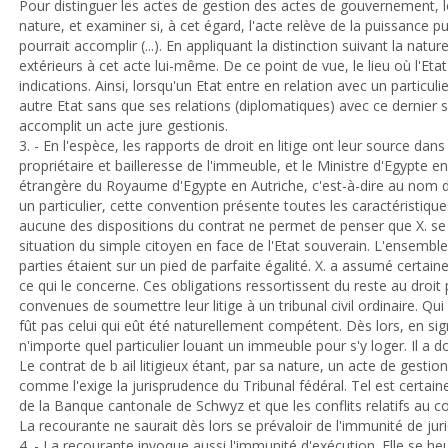
Pour distinguer les actes de gestion des actes de gouvernement, le
nature, et examiner si, à cet égard, l'acte relève de la puissance pu
pourrait accomplir (...). En appliquant la distinction suivant la natur
extérieurs à cet acte lui-même. De ce point de vue, le lieu où l'Etat
indications. Ainsi, lorsqu'un Etat entre en relation avec un particuli
autre Etat sans que ses relations (diplomatiques) avec ce dernier soi
accomplit un acte jure gestionis.
3. - En l'espèce, les rapports de droit en litige ont leur source dans
propriétaire et bailleresse de l'immeuble, et le Ministre d'Egypte e
étrangère du Royaume d'Egypte en Autriche, c'est-à-dire au nom de
un particulier, cette convention présente toutes les caractéristiqu
aucune des dispositions du contrat ne permet de penser que X. se se
situation du simple citoyen en face de l'Etat souverain. L'ensemb
parties étaient sur un pied de parfaite égalité. X. a assumé certaine
ce qui le concerne. Ces obligations ressortissent du reste au droit p
convenues de soumettre leur litige à un tribunal civil ordinaire. Qui
fût pas celui qui eût été naturellement compétent. Dès lors, en si
n'importe quel particulier louant un immeuble pour s'y loger. Il a 
Le contrat de b ail litigieux étant, par sa nature, un acte de gestion, 
comme l'exige la jurisprudence du Tribunal fédéral. Tel est certain
de la Banque cantonale de Schwyz et que les conflits relatifs au co
La recourante ne saurait dès lors se prévaloir de l'immunité de juri
4. - La recourante invoque aussi l'immunité d'exécution. Elle se he