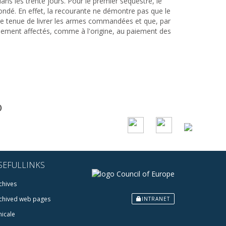
ns les trente jours. Pour le premier séquestre, le
fondé. En effet, la recourante ne démontre pas que le
re tenue de livrer les armes commandées et que, par
lement affectés, comme à l'origine, au paiement des
)
SEFULLINKS
chives
chived web pages
INTRANET
icale