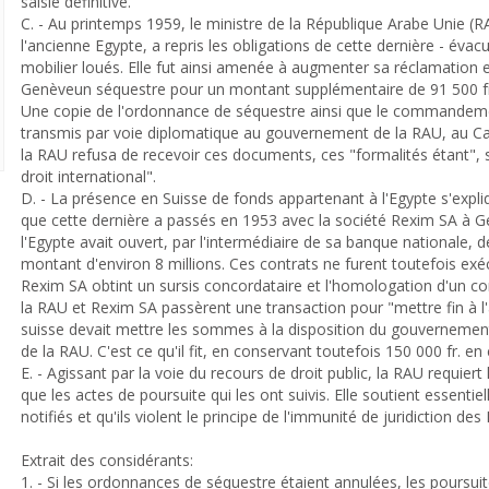
saisie définitive.
C. - Au printemps 1959, le ministre de la République Arabe Unie 
l'ancienne Egypte, a repris les obligations de cette dernière - évacua
mobilier loués. Elle fut ainsi amenée à augmenter sa réclamation e
Genèveun séquestre pour un montant supplémentaire de 91 500 f
Une copie de l'ordonnance de séquestre ainsi que le commandemen
transmis par voie diplomatique au gouvernement de la RAU, au Cair
la RAU refusa de recevoir ces documents, ces "formalités étant", 
droit international".
D. - La présence en Suisse de fonds appartenant à l'Egypte s'expli
que cette dernière a passés en 1953 avec la société Rexim SA à Ge
l'Egypte avait ouvert, par l'intermédiaire de sa banque nationale, 
montant d'environ 8 millions. Ces contrats ne furent toutefois exé
Rexim SA obtint un sursis concordataire et l'homologation d'un c
la RAU et Rexim SA passèrent une transaction pour "mettre fin à l'a
suisse devait mettre les sommes à la disposition du gouvernemen
de la RAU. C'est ce qu'il fit, en conservant toutefois 150 000 fr. 
E. - Agissant par la voie du recours de droit public, la RAU requiert
que les actes de poursuite qui les ont suivis. Elle soutient essenti
notifiés et qu'ils violent le principe de l'immunité de juridiction des
Extrait des considérants:
1. - Si les ordonnances de séquestre étaient annulées, les poursuit