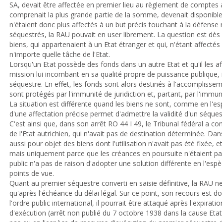
SA, devait être affectée en premier lieu au règlement de comptes a
comprenait la plus grande partie de la somme, devenait disponibl
n'étaient donc plus affectés à un but précis touchant à la défense 
séquestrés, la RAU pouvait en user librement. La question est dès l
biens, qui appartenaient à un Etat étranger et qui, n'étant affectés
n'importe quelle tâche de l'Etat.
Lorsqu'un Etat possède des fonds dans un autre Etat et qu'il les a
mission lui incombant en sa qualité propre de puissance publique, il
séquestre. En effet, les fonds sont alors destinés à l'accomplisse
sont protégés par l'immunité de juridiction et, partant, par l'immun
La situation est différente quand les biens ne sont, comme en l'e
d'une affectation précise permet d'admettre la validité d'un séques
C'est ainsi que, dans son arrêt RO 44 I 49, le Tribunal fédéral a co
de l'Etat autrichien, qui n'avait pas de destination déterminée. Dan
aussi pour objet des biens dont l'utilisation n'avait pas été fixée, et
mais uniquement parce que les créances en poursuite n'étaient pas
public n'a pas de raison d'adopter une solution différente en l'es
points de vue.
Quant au premier séquestre converti en saisie définitive, la RAU ne 
qu'après l'échéance du délai légal. Sur ce point, son recours est donc
l'ordre public international, il pourrait être attaqué après l'expirat
d'exécution (arrêt non publié du 7 octobre 1938 dans la cause Etat 