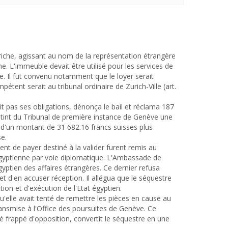
triche, agissant au nom de la représentation étrangère
e. L'immeuble devait être utilisé pour les services de
e. Il fut convenu notamment que le loyer serait
étent serait au tribunal ordinaire de Zurich-Ville (art.
it pas ses obligations, dénonça le bail et réclama 187
 obtint du Tribunal de première instance de Genève une
d'un montant de 31 682.16 francs suisses plus
se.
 de payer destiné à la valider furent remis au
 égyptienne par voie diplomatique. L'Ambassade de
gyptien des affaires étrangères. Ce dernier refusa
 d'en accuser réception. Il allégua que le séquestre
tion et d'exécution de l'Etat égyptien.
u'elle avait tenté de remettre les pièces en cause au
ransmise à l'Office des poursuites de Genève. Ce
 frappé d'opposition, convertit le séquestre en une