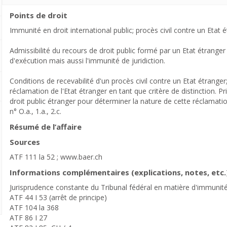
Points de droit
Immunité en droit international public; procès civil contre un Etat é
Admissibilité du recours de droit public formé par un Etat étrang
d'exécution mais aussi l'immunité de juridiction.
Conditions de recevabilité d'un procès civil contre un Etat étranger;
réclamation de l'Etat étranger en tant que critère de distinction. P
droit public étranger pour déterminer la nature de cette réclamatio
n° O.a., 1.a., 2.c.
Résumé de l’affaire
Sources
ATF 111 la 52 ; www.baer.ch
Informations complémentaires (explications, notes, etc.
Jurisprudence constante du Tribunal fédéral en matière d'immunité 
ATF 44 I 53 (arrêt de principe)
ATF 104 la 368
ATF 86 I 27