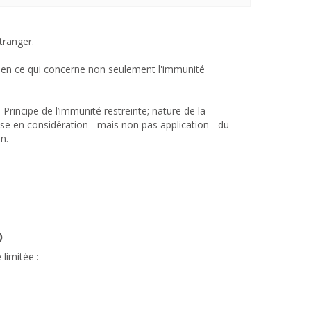
tranger.
er en ce qui concerne non seulement l'immunité
 Principe de l’immunité restreinte; nature de la
rise en considération - mais non pas application - du
n.
)
limitée :