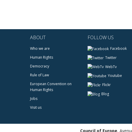
ABOUT
FOLLOW US
Who we are
Facebook
Human Rights
Twitter
Democracy
WebTv
Rule of Law
Youtube
European Convention on
Flickr
Human Rights
Blog
Jobs
Visit us
Council of Europe
,
Avenue