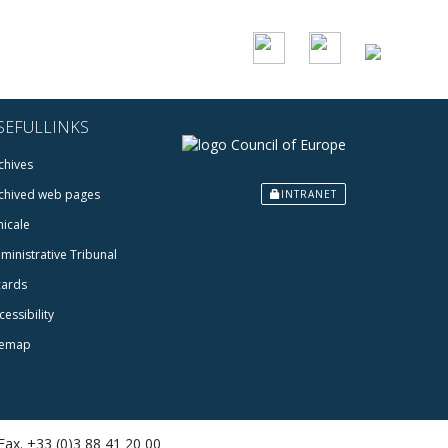
SEFULLINKS
chives
chived web pages
INTRANET
icale
ministrative Tribunal
cards
cessibility
temap
 Fax. +33 (0)3 88 41 20 00