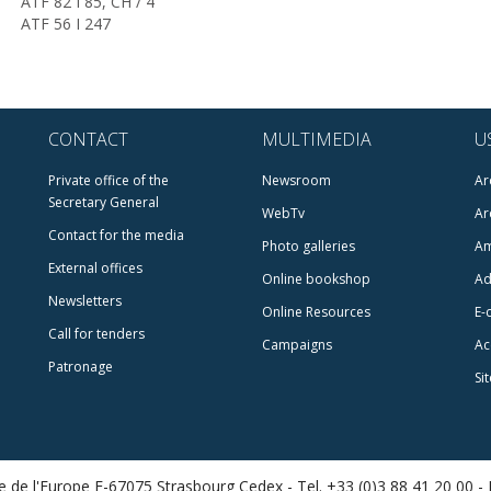
ATF 82 I 85, CH / 4
ATF 56 I 247
CONTACT
MULTIMEDIA
U
Private office of the
Newsroom
Ar
Secretary General
WebTv
Ar
Contact for the media
Photo galleries
Am
External offices
Online bookshop
Ad
Newsletters
Online Resources
E-
Call for tenders
Campaigns
Ac
Patronage
Si
 de l'Europe F-67075 Strasbourg Cedex -
Tel. +33 (0)3 88 41 20 00 -